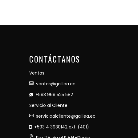
CONTÁCTANOS
Ventas
ventas@galilea.ec
+593 969 525 582
Servicio al Cliente
servicioalcliente@galilea.ec
+593 4 3930142 ext. (401)
Km 2.5 vía al P.A.N.-Durán